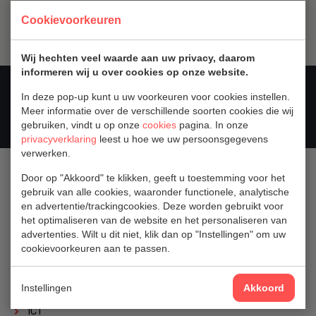
Cookievoorkeuren
Wij hechten veel waarde aan uw privacy, daarom
informeren wij u over cookies op onze website.
In deze pop-up kunt u uw voorkeuren voor cookies instellen.
Meer informatie over de verschillende soorten cookies die wij
gebruiken, vindt u op onze
cookies
pagina. In onze
privacyverklaring
leest u hoe we uw persoonsgegevens
verwerken.
SECTOREN
Door op "Akkoord" te klikken, geeft u toestemming voor het
gebruik van alle cookies, waaronder functionele, analytische
Retail
en advertentie/trackingcookies. Deze worden gebruikt voor
het optimaliseren van de website en het personaliseren van
Utiliteit
advertenties. Wilt u dit niet, klik dan op "Instellingen" om uw
Gezondheidszorg
cookievoorkeuren aan te passen.
Industrie
Instellingen
Akkoord
Scheepvaart
ICT